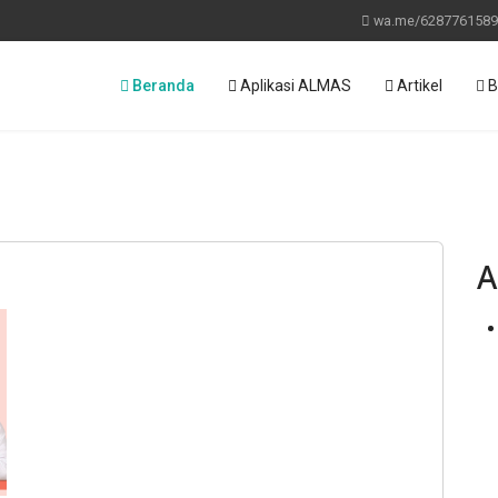
wa.me/6287761589
Beranda
Aplikasi ALMAS
Artikel
B
A