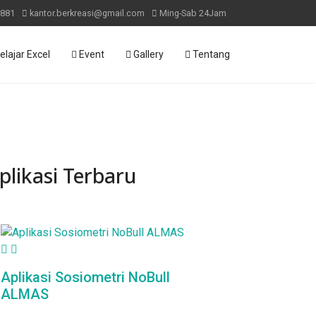
881
kantor.berkreasi@gmail.com
Ming-Sab 24Jam
elajar Excel
Event
Gallery
Tentang
plikasi Terbaru
Aplikasi Sosiometri NoBull
ALMAS