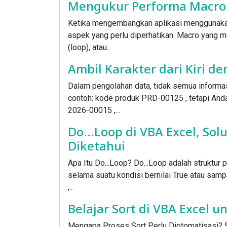
Mengukur Performa Macro 
Ketika mengembangkan aplikasi menggunakan
aspek yang perlu diperhatikan. Macro yang 
(loop), atau...
Ambil Karakter dari Kiri de
Dalam pengolahan data, tidak semua informas
contoh: kode produk PRD-00125 , tetapi An
2026-00015 ,...
Do...Loop di VBA Excel, So
Diketahui
Apa Itu Do...Loop? Do...Loop adalah struktur
selama suatu kondisi bernilai True atau sampa
,...
Belajar Sort di VBA Excel 
Mengapa Proses Sort Perlu Diotomatisasi? S