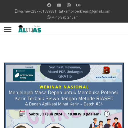
wa.me/6287761589881
kantor.berkreasi@gmail.com
Ming-Sab 24Jam
Previous
Next