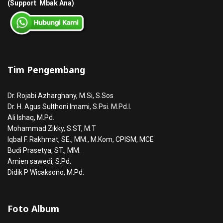
(Support Mbak Ana)
Tim Pengembang
Dr. Rojabi Azharghany, M.Si, S.Sos
Dr. H. Agus Sulthoni Imami, S.Psi. M.Pd.I.
Ali Ishaq, M.Pd.
Mohammad Zikky, S.ST, M.T
Iqbal F. Rakhmat, SE., MM., M.Kom, CPISM, MCE
Budi Prasetya, ST., MM.
Amien sawedi, S.Pd.
Didik P Wicaksono, M.Pd.
Foto Album