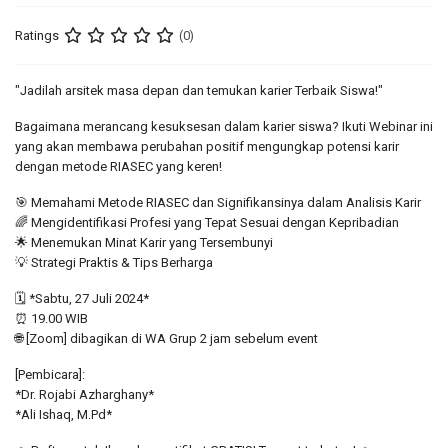
Ratings
(0)
"Jadilah arsitek masa depan dan temukan karier Terbaik Siswa!"
Bagaimana merancang kesuksesan dalam karier siswa? Ikuti Webinar ini
yang akan membawa perubahan positif mengungkap potensi karir
dengan metode RIASEC yang keren!
🎯 Memahami Metode RIASEC dan Signifikansinya dalam Analisis Karir
🌈 Mengidentifikasi Profesi yang Tepat Sesuai dengan Kepribadian
🌟 Menemukan Minat Karir yang Tersembunyi
💡 Strategi Praktis & Tips Berharga
🗓️ *Sabtu, 27 Juli 2024*
⏰ 19.00 WIB
🌐 [Zoom] dibagikan di WA Grup 2 jam sebelum event
[Pembicara]:
*Dr. Rojabi Azharghany*
*Ali Ishaq, M.Pd*