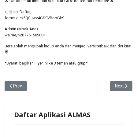
🔥 Daftar untuk Ilmu dan sertifikat GRATIS! Tempat terbatas! 🔥
👉 [Link Daftar]
forms.gle/5QSuwz4GS9VBobGk9
Admin (Mbak Ana)
wa.me/6287761589881
Bersiaplah mengubah hidup anda dan menjadi versi terbaik dari diri kita!
🌟
*Syarat: bagikan Flyer ini ke 3 teman atau grup*
Previous article: Menyingkap Jaringan Popularitas dan Kontroversi
Next artic
Prev
Next
Daftar Aplikasi ALMAS