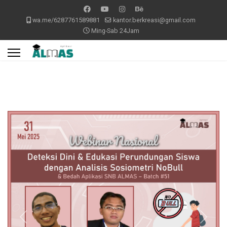
wa.me/6287761589881
kantor.berkreasi@gmail.com
Ming-Sab 24Jam
Previous
Next