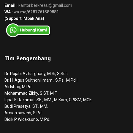
Email :
kantor.berkreasi@gmail.com
WA :
wa.me/6287761589881
(Support Mbak Ana)
Tim Pengembang
Dr. Rojabi Azharghany, M.Si, S.Sos
Dr. H. Agus Sulthoni Imami, S.Psi. M.Pd.I.
Ali Ishaq, M.Pd.
Mohammad Zikky, S.ST, M.T
Iqbal F. Rakhmat, SE., MM., M.Kom, CPISM, MCE
Budi Prasetya, ST., MM.
Amien sawedi, S.Pd.
Didik P Wicaksono, M.Pd.