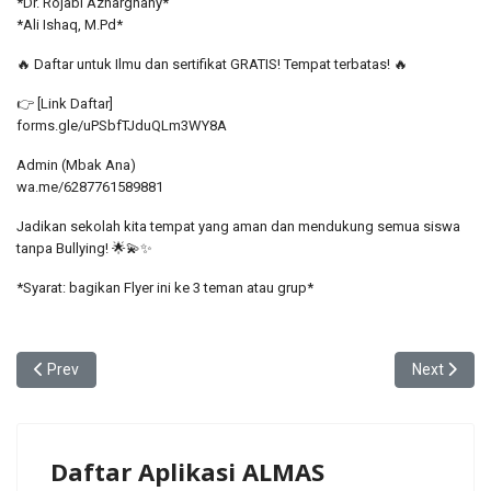
*Dr. Rojabi Azharghany*
*Ali Ishaq, M.Pd*
🔥 Daftar untuk Ilmu dan sertifikat GRATIS! Tempat terbatas! 🔥
👉 [Link Daftar]
forms.gle/uPSbfTJduQLm3WY8A
Admin (Mbak Ana)
wa.me/6287761589881
Jadikan sekolah kita tempat yang aman dan mendukung semua siswa
tanpa Bullying! 🌟💫✨
*Syarat: bagikan Flyer ini ke 3 teman atau grup*
Previous article: Menjelajah Masa Depan untuk Membuka Potensi 
Next articl
Prev
Next
Daftar Aplikasi ALMAS